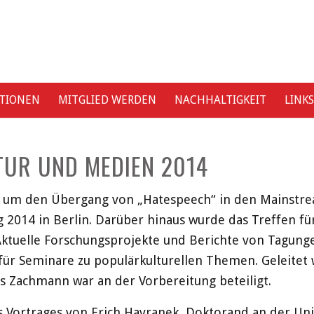
ATIONEN
MITGLIED WERDEN
NACHHALTIGKEIT
LINKS
UR UND MEDIEN 2014
d um den Übergang von „Hatespeech“ in den Mainstre
g 2014 in Berlin. Darüber hinaus wurde das Treffen f
Aktuelle Forschungsprojekte und Berichte von Tagu
 für Seminare zu populärkulturellen Themen. Geleite
as Zachmann war an der Vorbereitung beteiligt.
 Vortrages von Erich Havranek, Doktorand an der Univ