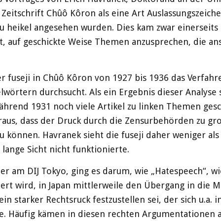
 Zeitschrift Chûô Kôron als eine Art Auslassungszeich
 heikel angesehen wurden. Dies kam zwar einerseits e
it, auf geschickte Weise Themen anzusprechen, die a
r fuseji in Chûô Kôron von 1927 bis 1936 das Verfahr
lwörtern durchsucht. Als ein Ergebnis dieser Analyse s
Während 1931 noch viele Artikel zu linken Themen ges
araus, dass der Druck durch die Zensurbehörden zu gr
 können. Havranek sieht die fuseji daher weniger als e
 lange Sicht nicht funktionierte.
r am DIJ Tokyo, ging es darum, wie „Hatespeech“, wie
iert wird, in Japan mittlerweile den Übergang in die
 ein starker Rechtsruck festzustellen sei, der sich u.a
. Häufig kämen in diesen rechten Argumentationen au