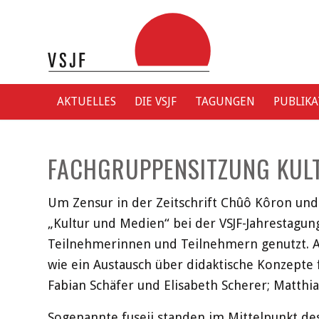
AKTUELLES
DIE VSJF
TAGUNGEN
PUBLIK
FACHGRUPPENSITZUNG KULT
Um Zensur in der Zeitschrift Chûô Kôron un
„Kultur und Medien“ bei der VSJF-Jahrestagun
Teilnehmerinnen und Teilnehmern genutzt. 
wie ein Austausch über didaktische Konzepte
Fabian Schäfer und Elisabeth Scherer; Matthi
Sogenannte fuseji standen im Mittelpunkt des