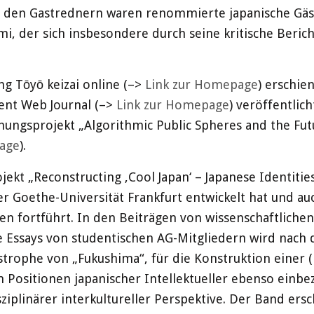
r den Gastrednern waren renommierte japanische Gäst
i, der sich insbesondere durch seine kritische Beric
ung Tōyō keizai online (–>
Link zur Homepage
) erschie
ent Web Journal (–>
Link zur Homepage
) veröffentlic
hungsprojekt „Algorithmic Public Spheres and the Fut
age
).
ekt „Reconstructing ‚Cool Japan‘ – Japanese Identitie
r Goethe-Universität Frankfurt entwickelt hat und au
den fortführt. In den Beiträgen von wissenschaftlich
ie Essays von studentischen AG-Mitgliedern wird nac
rophe von „Fukushima“, für die Konstruktion einer (neu
n Positionen japanischer Intellektueller ebenso einb
sziplinärer interkultureller Perspektive. Der Band ers