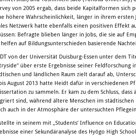
Survey von 2005 ergab, dass beide Kapitalformen sich p
e höhere Wahrscheinlichkeit, länger in ihrem ersten J
ales Netzwerk hatte ebenfalls einen positiven Effekt a
lüssen: Befragte blieben länger in Jobs, die sie auf
 helfen auf Bildungsunterschieden basierende Nachtei
IDT
von der Universität Duisburg-Essen unter dem Titel 
ryside“ über erste Ergebnisse seiner Feldforschung
dtischen und ländlichen Raum zielt darauf ab, Untersc
 August 2013 hatte Heidt dafür in verschiedenen Pfl
ssertation zu sammeln. Er kam zu dem Schluss, dass
riert sind, während ältere Menschen im städtischen Ra
ich auch in der Atmosphäre der untersuchten Pflegein
ellte in seinem mit „Students‘ Influence on Educatio
gebnisse einer Sekundäranalyse des Hyōgo High School