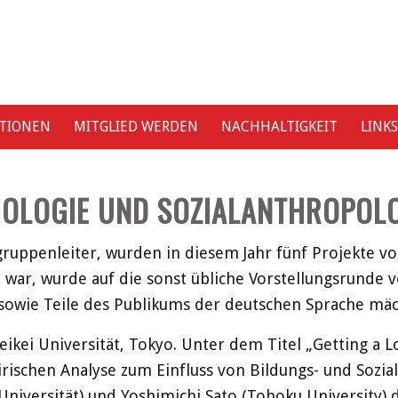
ATIONEN
MITGLIED WERDEN
NACHHALTIGKEIT
LINKS
OLOGIE UND SOZIALANTHROPOLO
uppenleiter, wurden in diesem Jahr fünf Projekte vo
war, wurde auf die sonst übliche Vorstellungsrunde 
en sowie Teile des Publikums der deutschen Sprache mä
ikei Universität, Tokyo. Unter dem Titel „Getting a L
rischen Analyse zum Einfluss von Bildungs- und Sozialk
niversität) und Yoshimichi Sato (Tohoku University)