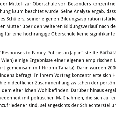
r Mittel- zur Oberschule vor. Besonders konzentrier
schung kaum beachtet wurde. Seine Analyse ergab, das
s Schülers, seiner eigenen Bildungsaspiration (stärk
er Mutter über den weiteren Bildungsverlauf nach der
 für eine hochrangige Oberschule keine signifikante Ro
 Responses to Family Policies in Japan“ stellte
Barbar
t Wien) einige Ergebnisse einer eigenen empirischen 
rt gemeinsam mit Hiromi Tanaka). Darin wurden 2000
dens befragt. In ihrem Vortrag konzentrierte sich Ho
ich ein deutlicher Zusammenhang zwischen der persö
d dem elterlichen Wohlbefinden. Darüber hinaus ergab 
riedenheit mit politischen Maßnahmen, die sich auf e
unzufriedener sind, sei angesichts der Schlechterstel