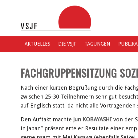
AKTUELLES
DIE VSJF
TAGUNGEN
PUBLIK
FACHGRUPPENSITZUNG SOZI
Nach einer kurzen Begrüßung durch die Fachgr
zwischen 25-30 Teilnehmern sehr gut besucht 
auf Englisch statt, da nicht alle Vortragend
Den Auftakt machte
Jun KOBAYASHI
von der Se
in Japan“ präsentierte er Resultate einer empi
gemeinsam mit Mei Kagawa (ebenfalls Seikei U