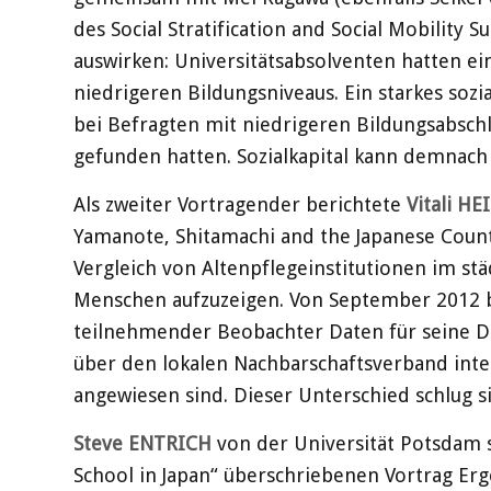
des Social Stratification and Social Mobility 
auswirken: Universitätsabsolventen hatten ein
niedrigeren Bildungsniveaus. Ein starkes sozi
bei Befragten mit niedrigeren Bildungsabsch
gefunden hatten. Sozialkapital kann demnach
Als zweiter Vortragender berichtete
Vitali HE
Yamanote, Shitamachi and the Japanese Count
Vergleich von Altenpflegeinstitutionen im stä
Menschen aufzuzeigen. Von September 2012 bis
teilnehmender Beobachter Daten für seine Di
über den lokalen Nachbarschaftsverband integ
angewiesen sind. Dieser Unterschied schlug s
Steve ENTRICH
von der Universität Potsdam st
School in Japan“ überschriebenen Vortrag Er